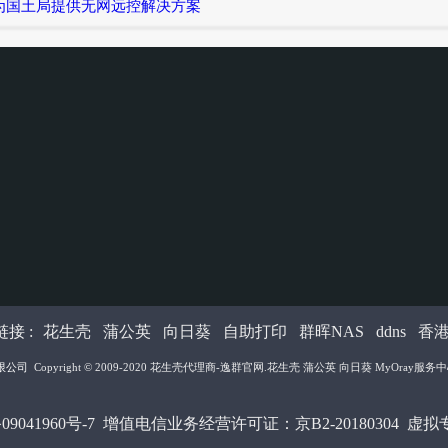
为国土局提供无网远控解决方案
接 :
花生壳
蒲公英
向日葵
自助打印
群晖NAS
ddns
香
限公司
Copyright © 2009-2020
花生壳代理商-逸群官网
.花生壳 蒲公英 向日葵 MyOray服务中心 All
09041960号-7
增值电信业务经营许可证：京B2-20180304 虚拟专用