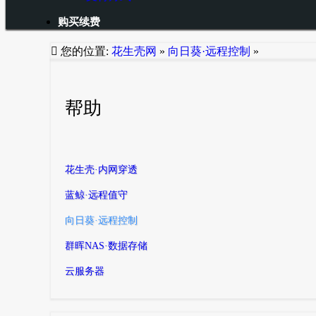
购买续费

您的位置:
花生壳网
»
向日葵·远程控制
»
帮助
花生壳·内网穿透
蓝鲸·远程值守
向日葵·远程控制
群晖NAS·数据存储
云服务器