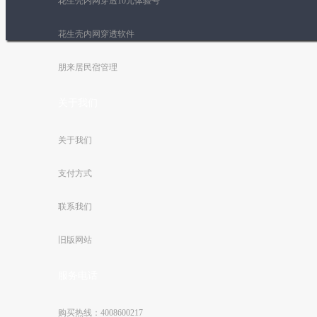
花生壳内网穿透10元体验号
花生壳内网穿透软件
朋来居民宿管理
关于我们
关于我们
支付方式
联系我们
旧版网站
服务电话
购买热线：4008600217