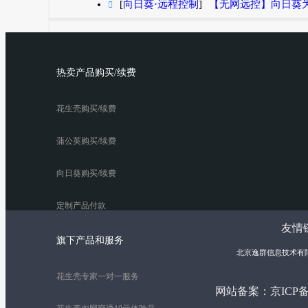
[
向日葵·远程控制
]
【无网远控】向日葵

热卖产品购买/续费
花生壳购买/续费
蒲公英购买/续费
向日葵购买/续费
定制产品付款
友情链
旗下产品和服务
北京逸群信息技术有
花生壳专家一对一服务
网站备案：
京ICP备