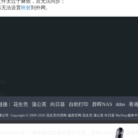
文件太过于麻烦，且无法同步；
器无法设置
映射
到外网。
6j）；
n7）。
接 :
花生壳
蒲公英
向日葵
自助打印
群晖NAS
ddns
香
限公司
Copyright © 2009-2020
花生壳代理商-逸群官网
.花生壳 蒲公英 向日葵 MyOray服务中心 All
09041960号-7
增值电信业务经营许可证：京B2-20180304 虚拟专用