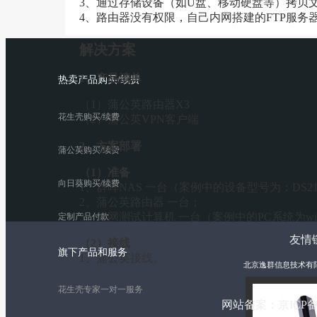
3、通过存储设备（如U盘、移动硬盘等）拷贝
4、路由器没有权限，自己内网搭建的FTP服务
解决方案
1、产品清单
热卖产品购买/续费
（1）蒲公英路由器X3
花生壳购买/续费
（2）蒲公英VPN客户端
2、方案部署
蒲公英购买/续费
（1）准备
向日葵购买/续费
1、群晖NAS 一台（案例中的设备型号为：DS21
2、蒲公英路由器 一台；
3、外网测试计算机 一台（案例中的PC系统为wi
定制产品付款
友情链
（2）接线
旗下产品和服务
1、蒲公英接线。
北京逸群信息技术有
花生壳专家一对一服务
网站备案：
京ICP备