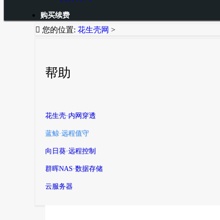
购买续费

您的位置:
花生壳网
>
帮助
花生壳·内网穿透
蓝鲸·远程值守
向日葵·远程控制
群晖NAS·数据存储
云服务器